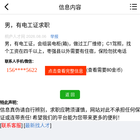
信息内容
男，有电工证求职
桐庐人才网 2026.08.06
举报
男，有电工证，会组装电柜(箱)，做过工厂维修；C1驾照，找
个工资在四千以上，枣强县以外需要有住宿，保险勿扰电话
联系人手机/微信：
(查看需要80金币)
156****5622
点击查看完整信息
特此声明：
信息真伪请自行辨别，求职应聘须谨慎，网站对此不承担任何保
证或连带责任! 希望我们的平台能为您带来更多的便利！
[
联系客服
]
[
最新找人才
]