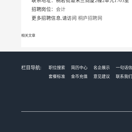
联系地址：桐君街道米兰商厦2幢2单元1703
招聘岗位：
会计
更多招聘信息,请访问
桐庐招聘网
相关文章
栏目导航:
职位搜索
简历中心
名企展示
一句话
套餐标准
金币充值
意见建议
联系我