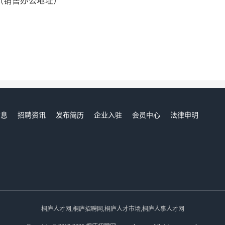
室（销售办公地址）
信息
招聘资讯
发布简历
企业入驻
会员中心
法律申明
们
桐庐人才网,桐庐招聘网,桐庐人才市场,桐庐人事人才网